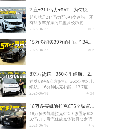
宁德时代电池配3C超快充，内饰豪
华、空间宽敞、配置够用、动力充
7 座+211马力+8AT，为何说东风标致5008是暑期自驾游的好搭子？
沛，启源Q05优缺点一起来体验。
起步就是211马力配8AT变速箱，还
有法系车深厚的底盘调校功底，今
天咱就来体验一下，看看东风标致5
2026-06-22
3
넶
008到底值不值得买、能不能成为你
暑期自驾游的好搭子。
15万多能买30万的排面？34C的竞品，林肯Z优缺点体验
2026-06-22
6
넶
8立方货箱、360公里续航、2C快充，中VAN选祥菱U8靠谱吗？
祥菱U8有8立方货箱、360公里纯电
续航、16分钟快充补能、13.7度的
百公里电耗，它值不值得买、适不
2026-06-18
34
넶
适合成为你的创业伙伴呢？
18万多买凯迪拉克CT5？纵置后驱237马力，看完优缺点体验再决定吧
18万多买凯迪拉克CT5？纵置后驱2
37马力，看完优缺点体验再决定吧
2026-06-16
6
넶