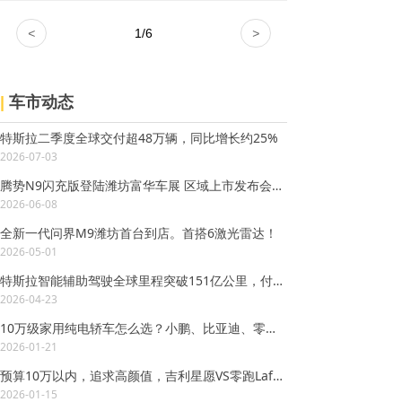
<
1
/
6
>
|
车市动态
特斯拉二季度全球交付超48万辆，同比增长约25%
2026-07-03
腾势N9闪充版登陆潍坊富华车展 区域上市发布会圆满落幕
2026-06-08
全新一代问界M9潍坊首台到店。首搭6激光雷达！
2026-05-01
特斯拉智能辅助驾驶全球里程突破151亿公里，付费用户已近130万
2026-04-23
10万级家用纯电轿车怎么选？小鹏、比亚迪、零跑谁更值得买？
2026-01-21
预算10万以内，追求高颜值，吉利星愿VS零跑Lafa5，多花一万值不值？
2026-01-15