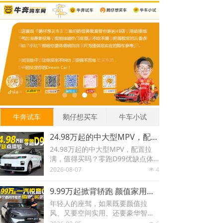
牛奔试车
鹅仔想买车
牛车小试
24.98万起的中大型MPV，配置拉满，值得买吗？零跑D99优缺点体验
24.98万起的中大型MPV，配置拉
满，值得买吗？零跑D99优缺点体
验
2026-08-07
4
넶
9.99万起掀背轿跑 颜值家用全都要 新上市的一汽悦意08值不值得买
年轻人的座驾，如果既要颜值拉
风、又要空间实用、还要豪华智
能、更要驾驶乐趣的话，那这台一