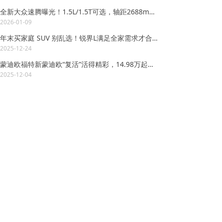
全新大众速腾曝光！1.5L/1.5T可选，轴距2688mm，定位低于速腾L
2026-01-09
年末买家庭 SUV 别乱选！锐界L满足全家需求才合格
2025-12-24
蒙迪欧福特新蒙迪欧“复活”活得精彩，14.98万起上市
2025-12-04
10万左右预算，MONA M03、比亚迪秦L和零跑B01，谁更合适年轻人？
2025-11-24
|
牛奔的原创评测