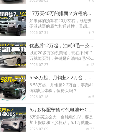
2026-08-05
6
넶
汽悦意08值得研究一下
17万买40万的排面？方程豹钛7优/缺点体验，它适合你吗？
如果你的预算在20万左右，既想要
硬派越野的霸气和通过性，又想要
城市SUV的舒适性、科技感以及低
2026-07-31
7
넶
用车成本，今天就带大家一起体验
方程豹钛7 PHEV的优缺点，看看它
优惠后12万起，油耗3毛一公里，丰田凯美瑞优缺点体验
是否适合你？
以前20多万的凯美瑞，现在不到12
万就能买到，关键是它油耗3毛/公
里、不用充电、更没有续航焦虑，
2026-07-27
12
넶
皮实耐用毛病少，开个十几年问题
不大，今天一条视频把凯美瑞的优
6.58万起、月销超2.2万台，零跑A10优缺点体验，值得买吗？
缺点讲清楚。
6.58万起、月销超2.2万台，零跑A1
0优缺点体验，值得买吗？
2026-07-18
5
넶
6万多标配宁德时代电池+3C快充，启源Q05优缺点体验
6万多买这么大一台纯电SUV，要是
加上报废和下乡补贴，5.1万就能全
款落地，续航400多公里起步，全系
2026-07-09
33
넶