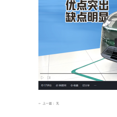
上一篇：
无
ꂃ