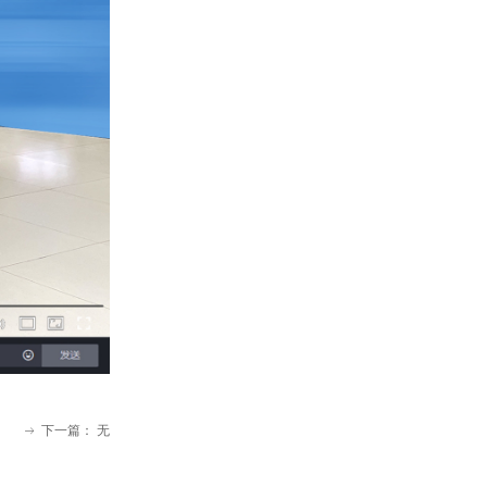
下一篇：
无
ꁹ