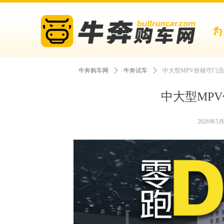
牛奔购车网
ꄲ
牛奔试车
ꄲ
中大型MPV价格守门员
中大型MP
2026年5