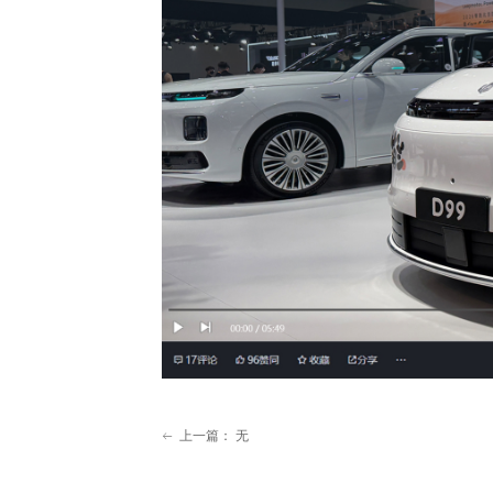
上一篇：
无
ꂃ