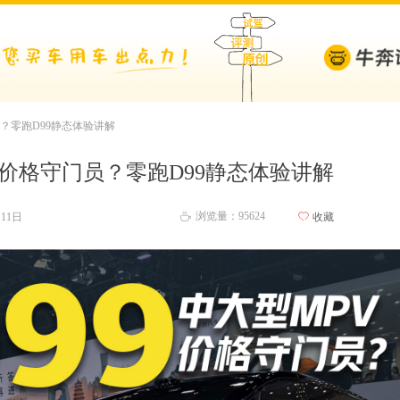
？零跑D99静态体验讲解
V价格守门员？零跑D99静态体验讲解
浏览量：956
24
月11日
ꄀ
收藏
ꄘ