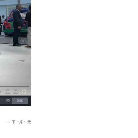
下一篇：
无
ꁹ