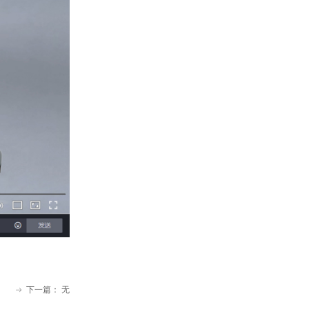
下一篇：
无
ꁹ