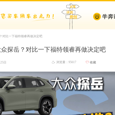
岳？对比一下福特领睿再做决定吧
大众探岳？对比一下福特领睿再做决定吧
浏览量：956
17
月25日
ꄀ
收藏
ꄘ