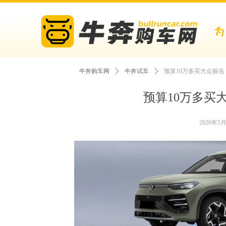
牛奔购车网
ꄲ
牛奔试车
ꄲ
预算10万多买大众探
预算10万多买
2026年5