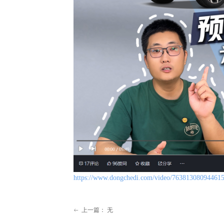
https://www.dongchedi.com/video/76381308094461
上一篇：
无
ꂃ